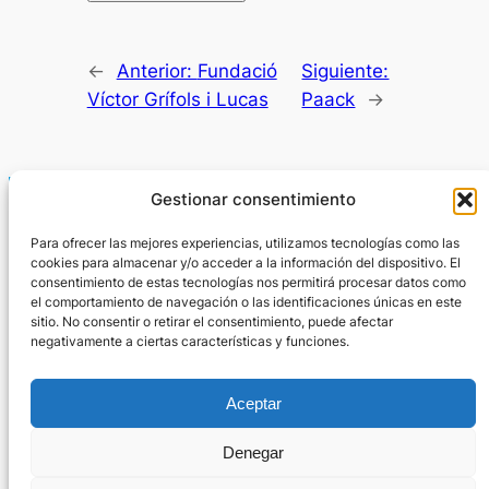
←
Anterior:
Fundació
Siguiente:
Víctor Grífols i Lucas
Paack
→
Gestionar consentimiento
Para ofrecer las mejores experiencias, utilizamos tecnologías como las
cookies para almacenar y/o acceder a la información del dispositivo. El
consentimiento de estas tecnologías nos permitirá procesar datos como
el comportamiento de navegación o las identificaciones únicas en este
sitio. No consentir o retirar el consentimiento, puede afectar
Agencia de Comunicación y Relaciones Públicas
negativamente a ciertas características y funciones.
679165523
–
932404420
Aceptar
xcasado@qya-imagen.com
Denegar
Acerca de
Privacidad
Social